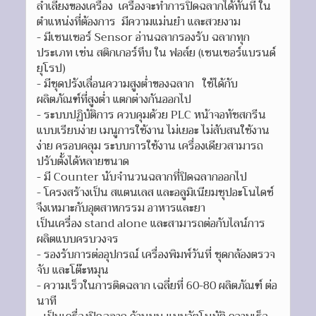
ลำเลียงของเครื่อง เครื่องจะทำการปิดฉลากได้ทันที ใน
ตำแหน่งที่ต้องการ มีความแม่นยำ และสวยงาม
- มีเซนเซอร์ Sensor อ่านฉลากรองรับ ฉลากทุก
ประเภท เช่น สติกเกอร์ทึบ ใน ฟอล์ย (เซนเซอร์แบรนด์
ยุโรป)
- มีชุดปรังเลื่อนความสูงต่ำของฉลาก ใช้ได้กับ
ผลิตภัณฑ์ที่สูงต่ำ แตกต่างกันออกไป
- ระบบปฏิบัติการ ควบคุมด้วย PLC หน้าจอทัชสกรีน
แบบเรียบง่าย เมนูการใช้งาน ไม่เยอะ ไม่สับสนใช้งาน
ง่าย ครอบคลุม ระบบการใช้งาน เครื่องเดียวสามารถ
ปรับตั้งได้หลายขนาด
- มี Counter นับจำนวนฉลากที่ปิดฉลากออกไป
- โครงสร้างเป็น สแตนเลส และอลูมิเนียมชุปอะโนไดซ์
จึงเหมาะกับอุตสาหกรรม อาหารและยา
เป็นเครื่อง stand alone และสามารถต่อกับไลน์การ
ผลิตแบบครบวงจร
- รองรับการต่ออุปกรณ์ เครื่องพิมพ์วันที่ ชุดกล้องตรวจ
จับ และโต๊ะหมุน
- ความเร็วในการติดฉลาก เฉลี่ยที่ 60-80 ผลิตภัณฑ์ ต่อ
นาที